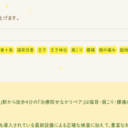
上げます。
東十条
猫背改善
王子
王子神谷
肩こり
腰痛
膝の痛み
臨
」駅から徒歩4分の『治療院せなかリペア』は猫背・肩こり・腰
にも導入されている最新設備による正確な検査に加えて、豊富な