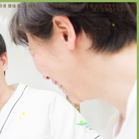
(猫背改善 腰痛 肩こり 側弯症リハビリ指導 ) | 北区 東十条 赤羽 王子から近い整体
院 | 治療院せなかリペア