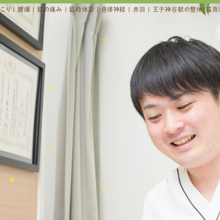
 肩こり | 腰痛 | 膝の痛み | 臨時休診 | 自律神経 | 赤羽 | 王子神谷駅の整体