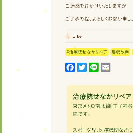
ご迷惑をおかけいたしますが
ご了承の程、よろしくお願い申し
Like
#治療院せなかリペア
姿勢改善
F
T
Li
E
a
w
n
m
c
it
e
ai
e
te
l
治療院せなかリペア
b
r
東京メトロ南北線「王子神谷
o
院です。
o
スポーツ界、医療機関など