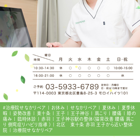
#治療院せなかリペア | お休み | せなかリペア | 夏休み | 夏季休
暇 | 姿勢改善 | 東十条 | 王子 | 王子神谷 | 肩こり | 腰痛 | 膝の
痛み | 臨時休診 | 赤羽 | 王子神谷駅の整体(猫背改善 腰痛 肩こ
り 側弯症リハビリ指導 ) | 北区 東十条 赤羽 王子から近い整体
院 | 治療院せなかリペア