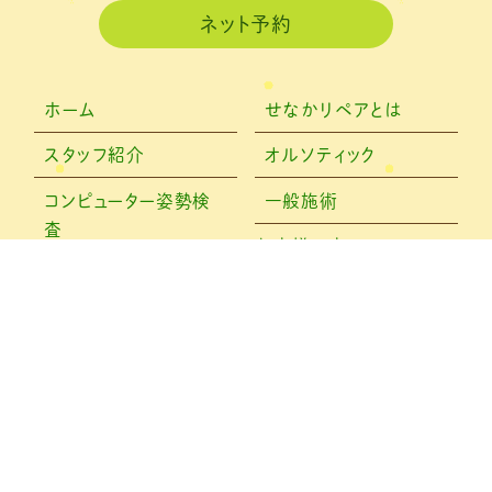
ネット予約
ホーム
せなかリペアとは
スタッフ紹介
オルソティック
コンピューター姿勢検
一般施術
査
お客様の声
メディア情報
ブログ
アクセス
F
T
Li
E
a
w
n
m
© 治療院せなかリペア
c
it
e
ai