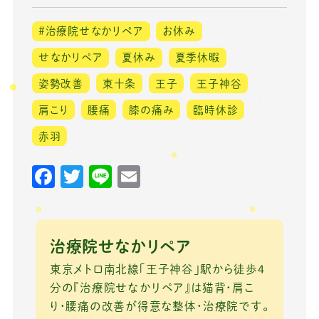
#治療院せなかリペア
お休み
せなかリペア
夏休み
夏季休暇
姿勢改善
東十条
王子
王子神谷
肩こり
腰痛
膝の痛み
臨時休診
赤羽
F
T
Li
E
a
w
n
m
c
it
e
ai
e
te
l
治療院せなかリペア
b
r
東京メトロ南北線「王子神谷」駅から徒歩4
o
分の『治療院せなかリペア』は猫背・肩こ
り・腰痛の改善が得意な整体・治療院です。
o