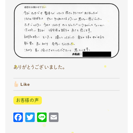
ありがとうございました。
Like
お客様の声
F
T
Li
E
a
w
n
m