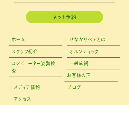
ネット予約
ホーム
せなかリペアとは
スタッフ紹介
オルソティック
コンピューター姿勢検
一般施術
査
お客様の声
メディア情報
ブログ
アクセス
F
T
Li
E
a
w
n
m