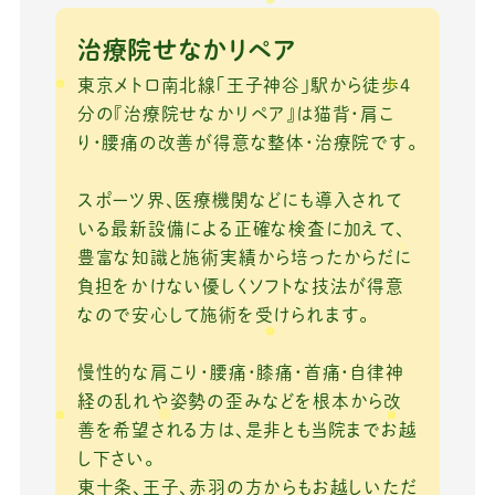
c
it
e
ai
e
te
l
治療院せなかリペア
b
r
東京メトロ南北線「王子神谷」駅から徒歩4
o
分の『治療院せなかリペア』は猫背・肩こ
り・腰痛の改善が得意な整体・治療院です。
o
k
スポーツ界、医療機関などにも導入されて
いる最新設備による正確な検査に加えて、
豊富な知識と施術実績から培ったからだに
負担をかけない優しくソフトな技法が得意
なので安心して施術を受けられます。
慢性的な肩こり・腰痛・膝痛・首痛・自律神
経の乱れや姿勢の歪みなどを根本から改
善を希望される方は、是非とも当院までお越
し下さい。
東十条、王子、赤羽の方からもお越しいただ