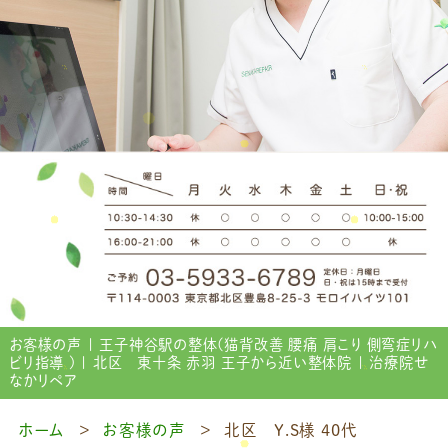
お客様の声 | 王子神谷駅の整体(猫背改善 腰痛 肩こり 側弯症リハ
ビリ指導 ) | 北区 東十条 赤羽 王子から近い整体院 | 治療院せ
なかリペア
ホーム
お客様の声
北区 Y.S様 40代