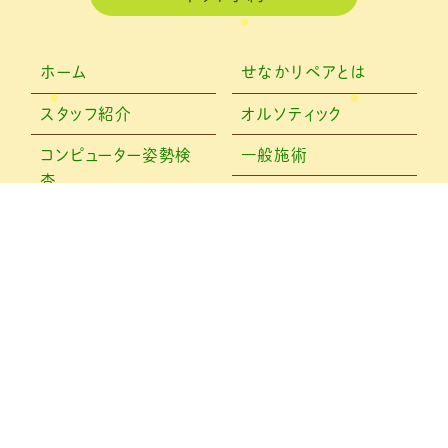
ホーム
せなかリペアとは
スタッフ紹介
オルソティック
コンピューター姿勢検
一般施術
査
お客様の声
メディア情報
ブログ
アクセス
F
T
Li
E
a
w
n
m
© 治療院せなかリペア
c
it
e
ai
e
te
l