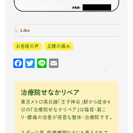
Like
お客様の声
足腰の痛み
F
T
Li
E
a
w
n
m
c
it
e
ai
e
te
l
治療院せなかリペア
b
r
東京メトロ南北線「王子神谷」駅から徒歩4
o
分の『治療院せなかリペア』は猫背・肩こ
り・腰痛の改善が得意な整体・治療院です。
o
k
スポーツ界、医療機関などにも導入されて