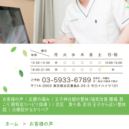
お客様の声 | 足腰の痛み | 王子神谷駅の整体(猫背改善 腰痛 肩
こり 側弯症リハビリ指導 ) | 北区 東十条 赤羽 王子から近い整体
院 | 治療院せなかリペア
ホーム
お客様の声