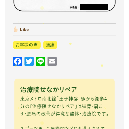
Like
お客様の声
腰痛
F
T
Li
E
a
w
n
m
c
it
e
ai
e
te
l
治療院せなかリペア
b
r
東京メトロ南北線「王子神谷」駅から徒歩4
o
分の『治療院せなかリペア』は猫背・肩こ
り・腰痛の改善が得意な整体・治療院です。
o
k
スポーツ界、医療機関などにも導入されて