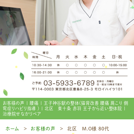
お客様の声 | 腰痛 | 王子神谷駅の整体(猫背改善 腰痛 肩こり 側
弯症リハビリ指導 ) | 北区 東十条 赤羽 王子から近い整体院 |
治療院せなかリペア
ホーム
お客様の声
北区 M.O様 80代